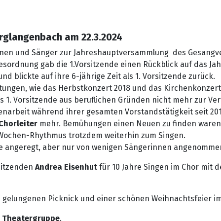
rglangenbach am 22.3.2024
nnen und Sänger zur Jahreshauptversammlung des Gesangve
ordnung gab die 1.Vorsitzende einen Rückblick auf das Jah
 und blickte auf ihre 6-jährige Zeit als 1. Vorsitzende zurück.
tungen, wie das Herbstkonzert 2018 und das Kirchenkonzer
als 1. Vorsitzende aus beruflichen Gründen nicht mehr zur Ve
narbeit während ihrer gesamten Vorstandstätigkeit seit 20
Chorleiter
mehr. Bemühungen einen Neuen zu finden waren 
 2-Wochen-Rhythmus trotzdem weiterhin zum Singen.
de angeregt, aber nur von wenigen Sängerinnen angenomme
sitzenden
Andrea Eisenhut
für 10 Jahre Singen im Chor mit d
gelungenen Picknick und einer schönen Weihnachtsfeier im
e
Theatergruppe
.