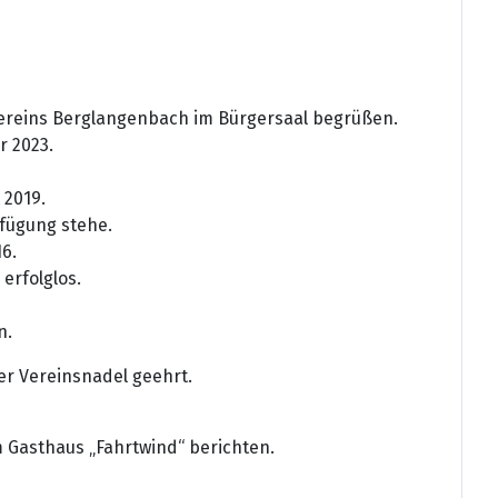
reins Berglangenbach im Bürgersaal begrüßen.
r 2023.
t 2019.
rfügung stehe.
16.
erfolglos.
n.
er Vereinsnadel geehrt.
 Gasthaus „Fahrtwind“ berichten.